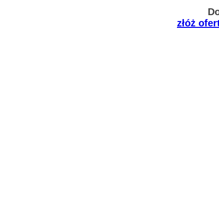
Do
złóż ofe